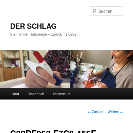
Such
DER SCHLAG
Stent in der Halsbeuge – zurück ins Leben!
Hauptmenü
Start
Über mich
Impressum
Zum
Inhalt
Bilder-
← Zurück
Weiter →
Navigation
wechseln