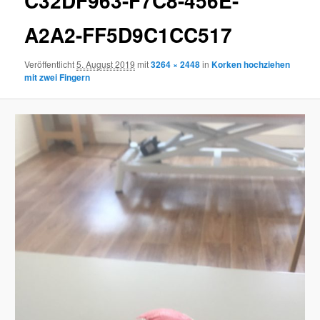
C32DF963-F7C8-456E-
A2A2-FF5D9C1CC517
Veröffentlicht
5. August 2019
mit
3264 × 2448
in
Korken hochziehen
mit zwei Fingern