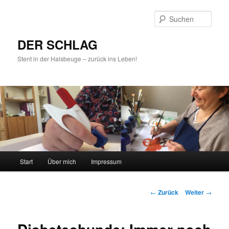
Such
DER SCHLAG
Stent in der Halsbeuge – zurück ins Leben!
Hauptmenü
Start
Über mich
Impressum
Zum
Inhalt
Beitrags-
←
Zurück
Weiter
→
Navigation
wechseln