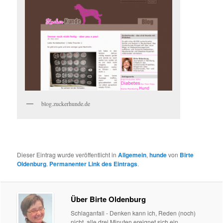
blog.zuckerhunde.de
Dieser Eintrag wurde veröffentlicht in
Allgemein
,
hunde
von
Birte
Oldenburg
.
Permanenter Link des Eintrags
.
Über Birte Oldenburg
Schlaganfall - Denken kann ich, Reden (noch)
nicht. alle drei Minuten ereignet sich ein