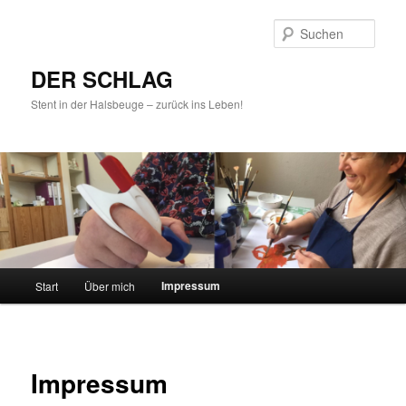
Such
DER SCHLAG
Stent in der Halsbeuge – zurück ins Leben!
Hauptmenü
Impressum
Start
Über mich
Zum
Inhalt
wechseln
Impressum