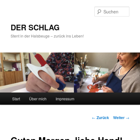
Such
DER SCHLAG
Stent in der Halsbeuge – zurück ins Leben!
Hauptmenü
Start
Über mich
Impressum
Zum
Inhalt
Beitrags-
←
Zurück
Weiter
→
Navigation
wechseln