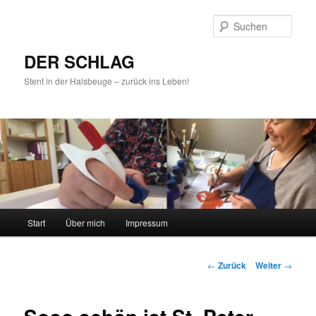
Such
DER SCHLAG
Stent in der Halsbeuge – zurück ins Leben!
Hauptmenü
Start
Über mich
Impressum
Zum
Inhalt
Beitrags-
←
Zurück
Weiter
→
Navigation
wechseln