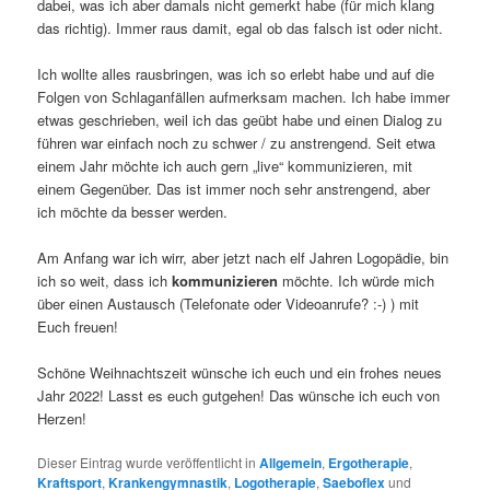
dabei, was ich aber damals nicht gemerkt habe (für mich klang
das richtig). Immer raus damit, egal ob das falsch ist oder nicht.
Ich wollte alles rausbringen, was ich so erlebt habe und auf die
Folgen von Schlaganfällen aufmerksam machen. Ich habe immer
etwas geschrieben, weil ich das geübt habe und einen Dialog zu
führen war einfach noch zu schwer / zu anstrengend. Seit etwa
einem Jahr möchte ich auch gern „live“ kommunizieren, mit
einem Gegenüber. Das ist immer noch sehr anstrengend, aber
ich möchte da besser werden.
Am Anfang war ich wirr, aber jetzt nach elf Jahren Logopädie, bin
ich so weit, dass ich
kommunizieren
möchte. Ich würde mich
über einen Austausch (Telefonate oder Videoanrufe? :-) ) mit
Euch freuen!
Schöne Weihnachtszeit wünsche ich euch und ein frohes neues
Jahr 2022! Lasst es euch gutgehen! Das wünsche ich euch von
Herzen!
Dieser Eintrag wurde veröffentlicht in
Allgemein
,
Ergotherapie
,
Kraftsport
,
Krankengymnastik
,
Logotherapie
,
Saeboflex
und