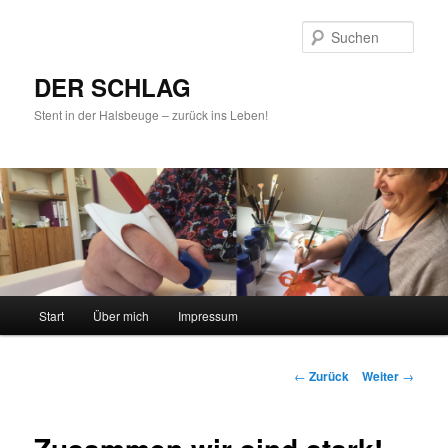
Such
DER SCHLAG
Stent in der Halsbeuge – zurück ins Leben!
Hauptmenü
Start
Über mich
Impressum
Zum
Inhalt
Beitrags-
←
Zurück
Weiter
→
Navigation
wechseln