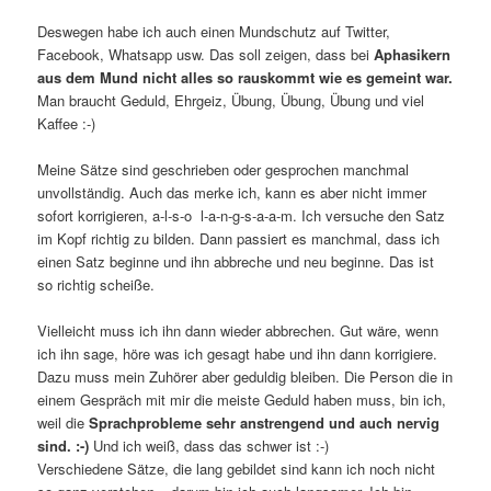
Deswegen habe ich auch einen Mundschutz auf Twitter,
Facebook, Whatsapp usw. Das soll zeigen, dass bei
Aphasikern
aus dem Mund nicht alles so rauskommt wie es gemeint war.
Man braucht Geduld, Ehrgeiz, Übung, Übung, Übung und viel
Kaffee :-)
Meine Sätze sind geschrieben oder gesprochen manchmal
unvollständig. Auch das merke ich, kann es aber nicht immer
sofort korrigieren, a-l-s-o l-a-n-g-s-a-a-m. Ich versuche den Satz
im Kopf richtig zu bilden. Dann passiert es manchmal, dass ich
einen Satz beginne und ihn abbreche und neu beginne. Das ist
so richtig scheiße.
Vielleicht muss ich ihn dann wieder abbrechen. Gut wäre, wenn
ich ihn sage, höre was ich gesagt habe und ihn dann korrigiere.
Dazu muss mein Zuhörer aber geduldig bleiben. Die Person die in
einem Gespräch mit mir die meiste Geduld haben muss, bin ich,
weil die
Sprachprobleme sehr anstrengend und auch nervig
sind. :-)
Und ich weiß, dass das schwer ist :-)
Verschiedene Sätze, die lang gebildet sind kann ich noch nicht