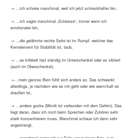
→ …ich schreie manchmal, weil ich jetzt schreckhafter bin,
→ …ich sagte manchmal „Scheisse“, immer wenn ich
emotionaler bin,
→ …die gelähmte rechte Seite ist im Rumpf, welcher das
Kernelement für Stabilität ist, taub,
→ …es kribbelt fast ständig im Unterschenkel oder es vibriert
(auch im Oberschenkel),
→…mein ganzes Bein fühlt sich anders an. Das schwankt
allerdings, je nachdem wie es mir geht oder wie warm/kalt es
draußen ist,
→ …anders gucke (Mimik ist verbunden mit dem Gehirn). Das
liegt daran, dass ich mich beim Sprechen oder Zuhören sehr
stark konzentrierem muss. Manchmal schaue ich dann sehr
angestrengt,
→ …manchmal spüre ich nur Teile von meinem Arm, zum