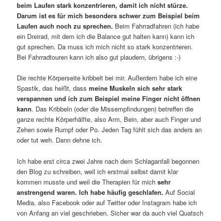
beim Laufen stark konzentrieren, damit ich nicht stürze.
Darum ist es für mich besonders schwer zum Beispiel beim
Laufen auch noch zu sprechen.
Beim Fahrradfahren (ich habe
ein Dreirad, mit dem ich die Balance gut halten kann) kann ich
gut sprechen. Da muss ich mich nicht so stark konzentrieren.
Bei Fahrradtouren kann ich also gut plaudern, übrigens :-)
Die rechte Körperseite kribbelt bei mir. Außerdem habe ich eine
Spastik, das heißt, dass
meine Muskeln sich sehr stark
verspannen und ich zum Beispiel meine Finger nicht öffnen
kann
. Das Kribbeln (oder die Missempfindungen) betreffen die
ganze rechte Körperhälfte, also Arm, Bein, aber auch Finger und
Zehen sowie Rumpf oder Po. Jeden Tag fühlt sich das anders an
oder tut weh. Dann dehne ich.
Ich habe erst circa zwei Jahre nach dem Schlaganfall begonnen
den Blog zu schreiben, weil ich erstmal selbst damit klar
kommen musste und weil die Therapien für mich
sehr
anstrengend waren. Ich habe häufig geschlafen.
Auf Social
Media, also Facebook oder auf Twitter oder Instagram habe ich
von Anfang an viel geschrieben. Sicher war da auch viel Quatsch