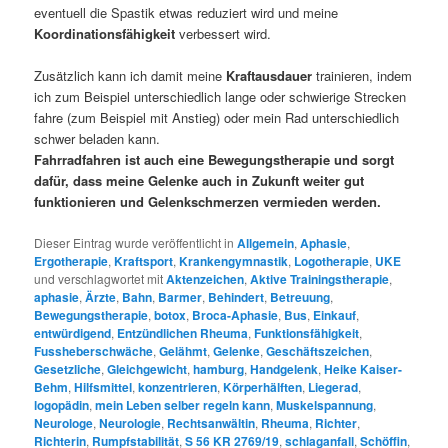
eventuell die Spastik etwas reduziert wird und meine
Koordinationsfähigkeit
verbessert wird.
Zusätzlich kann ich damit meine
Kraftausdauer
trainieren, indem
ich zum Beispiel unterschiedlich lange oder schwierige Strecken
fahre (zum Beispiel mit Anstieg) oder mein Rad unterschiedlich
schwer beladen kann.
Fahrradfahren ist auch eine Bewegungstherapie und sorgt
dafür, dass meine Gelenke auch in Zukunft weiter gut
funktionieren und Gelenkschmerzen vermieden werden.
Dieser Eintrag wurde veröffentlicht in
Allgemein
,
Aphasie
,
Ergotherapie
,
Kraftsport
,
Krankengymnastik
,
Logotherapie
,
UKE
und verschlagwortet mit
Aktenzeichen
,
Aktive Trainingstherapie
,
aphasie
,
Ärzte
,
Bahn
,
Barmer
,
Behindert
,
Betreuung
,
Bewegungstherapie
,
botox
,
Broca-Aphasie
,
Bus
,
Einkauf
,
entwürdigend
,
Entzündlichen Rheuma
,
Funktionsfähigkeit
,
Fussheberschwäche
,
Gelähmt
,
Gelenke
,
Geschäftszeichen
,
Gesetzliche
,
Gleichgewicht
,
hamburg
,
Handgelenk
,
Heike Kaiser-
Behm
,
Hilfsmittel
,
konzentrieren
,
Körperhälften
,
Liegerad
,
logopädin
,
mein Leben selber regeln kann
,
Muskelspannung
,
Neurologe
,
Neurologie
,
Rechtsanwältin
,
Rheuma
,
Richter
,
Richterin
,
Rumpfstabilität
,
S 56 KR 2769/19
,
schlaganfall
,
Schöffin
,