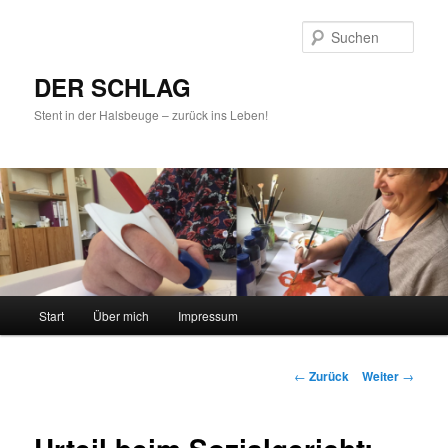
Such
DER SCHLAG
Stent in der Halsbeuge – zurück ins Leben!
Hauptmenü
Start
Über mich
Impressum
Zum
Inhalt
Beitrags-
←
Zurück
Weiter
→
Navigation
wechseln