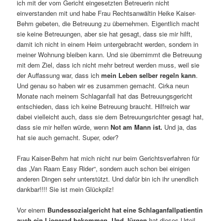
ich mit der vom Gericht eingesetzten Betreuerin nicht
einverstanden mit und habe Frau Rechtsanwältin Heike Kaiser-
Behm gebeten, die Betreuung zu übernehmen. Eigentlich macht
sie keine Betreuungen, aber sie hat gesagt, dass sie mir hilft,
damit ich nicht in einem Heim untergebracht werden, sondern in
meiner Wohnung bleiben kann. Und sie übernimmt die Betreuung
mit dem Ziel, dass ich nicht mehr betreut werden muss, weil sie
der Auffassung war, dass ich
mein Leben selber regeln kann
.
Und genau so haben wir es zusammen gemacht. Cirka neun
Monate nach meinem Schlaganfall hat das Betreuungsgericht
entschieden, dass ich keine Betreuung braucht. Hilfreich war
dabei vielleicht auch, dass sie dem Betreuungsrichter gesagt hat,
dass sie mir helfen würde, wenn
Not am Mann ist.
Und ja, das
hat sie auch gemacht. Super, oder?
Frau Kaiser-Behm hat mich nicht nur beim Gerichtsverfahren für
das „Van Raam Easy Rider“, sondern auch schon bei einigen
anderen Dingen sehr unterstützt. Und dafür bin ich ihr unendlich
dankbar!!!! Sie ist mein Glückpilz!
Vor einem
Bundessozialgericht hat eine Schlaganfallpatientin
auch ein Liegerad bekommen. Und Jürgen
hat dieses Urteil