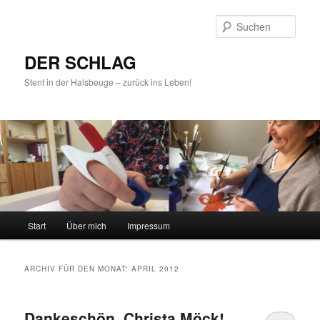
Such
DER SCHLAG
Stent in der Halsbeuge – zurück ins Leben!
Hauptmenü
Start
Über mich
Impressum
Zum
Zum
Inhalt
sekundären
ARCHIV FÜR DEN MONAT:
APRIL 2012
wechseln
Inhalt
Dankeschön, Christa Möck!
wechseln