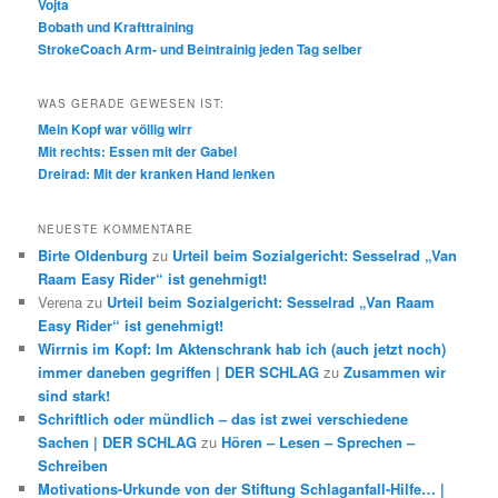
Vojta
Bobath und Krafttraining
StrokeCoach Arm- und Beintrainig jeden Tag selber
WAS GERADE GEWESEN IST:
Mein Kopf war völlig wirr
Mit rechts: Essen mit der Gabel
Dreirad: Mit der kranken Hand lenken
NEUESTE KOMMENTARE
Birte Oldenburg
zu
Urteil beim Sozialgericht: Sesselrad „Van
Raam Easy Rider“ ist genehmigt!
Verena
zu
Urteil beim Sozialgericht: Sesselrad „Van Raam
Easy Rider“ ist genehmigt!
Wirrnis im Kopf: Im Aktenschrank hab ich (auch jetzt noch)
immer daneben gegriffen | DER SCHLAG
zu
Zusammen wir
sind stark!
Schriftlich oder mündlich – das ist zwei verschiedene
Sachen | DER SCHLAG
zu
Hören – Lesen – Sprechen –
Schreiben
Motivations-Urkunde von der Stiftung Schlaganfall-Hilfe… |