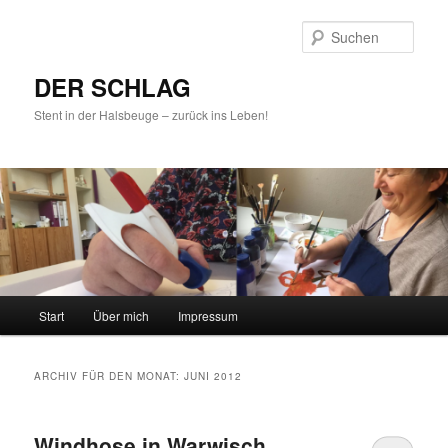
Such
DER SCHLAG
Stent in der Halsbeuge – zurück ins Leben!
Hauptmenü
Start
Über mich
Impressum
Zum
Zum
Inhalt
sekundären
ARCHIV FÜR DEN MONAT:
JUNI 2012
wechseln
Inhalt
Windhose in Warwisch
wechseln