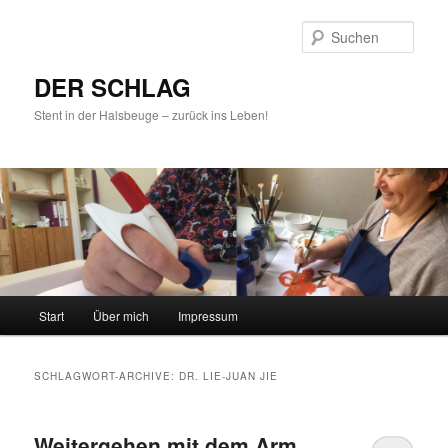
Such
DER SCHLAG
Stent in der Halsbeuge – zurück ins Leben!
Hauptmenü
Start
Über mich
Impressum
Zum
Zum
Inhalt
sekundären
SCHLAGWORT-ARCHIVE:
DR. LIE-JUAN JIE
wechseln
Inhalt
Weitergehen mit dem Arm
wechseln