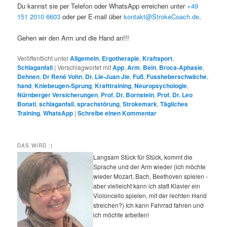
Du kannst sie per Telefon oder WhatsApp erreichen unter
+49
151 2010 6603
oder per E-mail über
kontakt@StrokeCoach.de
.
Gehen wir den Arm und die Hand an!!!
Veröffentlicht unter
Allgemein
,
Ergotherapie
,
Kraftsport
,
Schlaganfall
|
Verschlagwortet mit
App
,
Arm
,
Bein
,
Broca-Aphasie
,
Dehnen
,
Dr René Vohn
,
Dr. Lie-Juan Jie
,
Fuß
,
Fussheberschwäche
,
hand
,
Kniebeugen-Sprung
,
Krafttraining
,
Neuropsychologie
,
Nürnberger Versicherungen
,
Prof. Dr. Bornstein
,
Prof. Dr. Leo
Bonati
,
schlaganfall
,
sprachstörung
,
Strokemark
,
Tägliches
Training
,
WhatsApp
|
Schreibe einen Kommentar
DAS WIRD :)
Langsam Stück für Stück, kommt die
Sprache und der Arm wieder (ich möchte
wieder Mozart, Bach, Beethoven spielen -
aber vielleicht kann ich statt Klavier ein
Violoncello spielen, mit der rechten Hand
streichen?) Ich kann Fahrrad fahren und
ich möchte arbeiten!