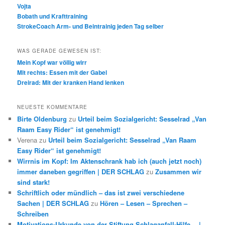
Vojta
Bobath und Krafttraining
StrokeCoach Arm- und Beintrainig jeden Tag selber
WAS GERADE GEWESEN IST:
Mein Kopf war völlig wirr
Mit rechts: Essen mit der Gabel
Dreirad: Mit der kranken Hand lenken
NEUESTE KOMMENTARE
Birte Oldenburg
zu
Urteil beim Sozialgericht: Sesselrad „Van
Raam Easy Rider“ ist genehmigt!
Verena
zu
Urteil beim Sozialgericht: Sesselrad „Van Raam
Easy Rider“ ist genehmigt!
Wirrnis im Kopf: Im Aktenschrank hab ich (auch jetzt noch)
immer daneben gegriffen | DER SCHLAG
zu
Zusammen wir
sind stark!
Schriftlich oder mündlich – das ist zwei verschiedene
Sachen | DER SCHLAG
zu
Hören – Lesen – Sprechen –
Schreiben
Motivations-Urkunde von der Stiftung Schlaganfall-Hilfe… |