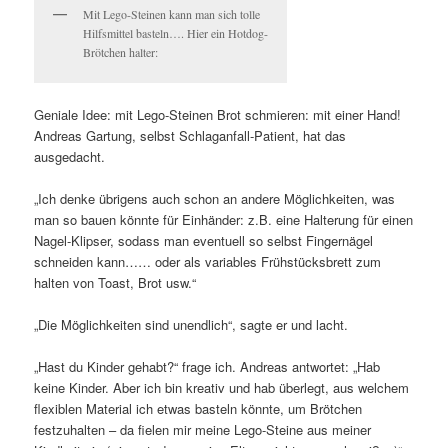
Mit Lego-Steinen kann man sich tolle
Hilfsmittel basteln…. Hier ein Hotdog-
Brötchen halter:
Geniale Idee: mit Lego-Steinen Brot schmieren: mit einer Hand!
Andreas Gartung,
selbst Schlaganfall-Patient, hat das
ausgedacht.
„
Ich denke übrigens auch schon an andere Möglichkeiten, was
man so bauen könnte für Einhänder: z.B. eine Halterung für einen
Nagel-Klipser, sodass man eventuell so selbst Fingernägel
schneiden kann…… o
der als variables Frühstücksbrett zum
halten von Toast, Brot usw.“
„Die Möglichkeiten sind unendlich“, sagte er und lacht.
„Hast du Kinder gehabt?“ frage ich. Andreas antwortet: „
Hab
keine Kinder. Aber ich bin kreativ und hab überlegt, aus welchem
flexiblen Material ich etwas basteln könnte, um Brötchen
festzuhalten – da fielen mir meine Lego-Steine aus meiner