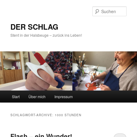
Such
DER SCHLAG
Stent in der Halsbeuge – zurück ins Leben!
Hauptmenü
Start
Über mich
Impressum
Zum
Zum
Inhalt
sekundären
SCHLAGWORT-ARCHIVE:
1000 STUNDEN
wechseln
Inhalt
Flash – ein Wunder!
wechseln