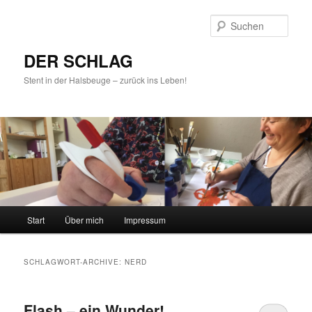
Such
DER SCHLAG
Stent in der Halsbeuge – zurück ins Leben!
Hauptmenü
Start
Über mich
Impressum
Zum
Zum
Inhalt
sekundären
SCHLAGWORT-ARCHIVE:
NERD
wechseln
Inhalt
Flash – ein Wunder!
wechseln