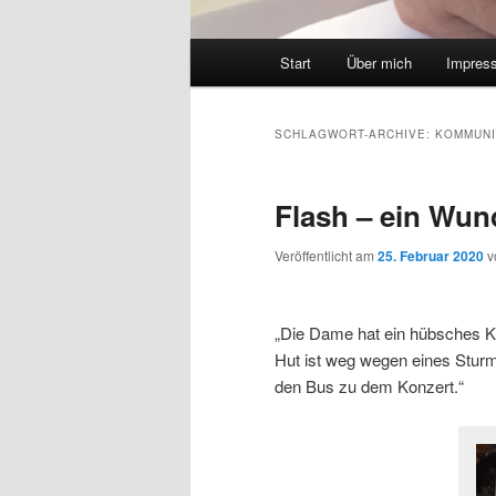
Hauptmenü
Start
Über mich
Impres
Zum
Zum
Inhalt
sekundären
SCHLAGWORT-ARCHIVE:
KOMMUNI
wechseln
Inhalt
Flash – ein Wun
wechseln
Veröffentlicht am
25. Februar 2020
v
„Die Dame hat ein hübsches Kl
Hut ist weg wegen eines Sturme
den Bus zu dem Konzert.“