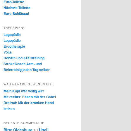
Euro-Toilette
Nächste Toilette
Euro-Schlüssel
THERAPIEN:
Logopädie
Logopädie
Ergotherapie
Vojta
Bobath und Krafttraining
StrokeCoach Arm- und
Beintrainig jeden Tag selber
WAS GERADE GEWESEN IST:
Mein Kopf war völlig wirr
Mit rechts: Essen mit der Gabel
Dreirad: Mit der kranken Hand
lenken
NEUESTE KOMMENTARE
Birte Oldenburg
zu
Urteil