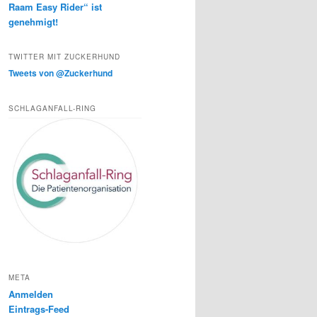
Raam Easy Rider“ ist
genehmigt!
TWITTER MIT ZUCKERHUND
Tweets von @Zuckerhund
SCHLAGANFALL-RING
META
Anmelden
Eintrags-Feed