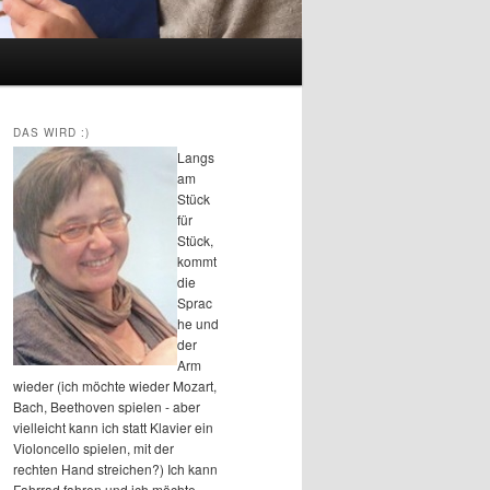
DAS WIRD :)
Langs
am
Stück
für
Stück,
kommt
die
Sprac
he und
der
Arm
wieder (ich möchte wieder Mozart,
Bach, Beethoven spielen - aber
vielleicht kann ich statt Klavier ein
Violoncello spielen, mit der
rechten Hand streichen?) Ich kann
Fahrrad fahren und ich möchte